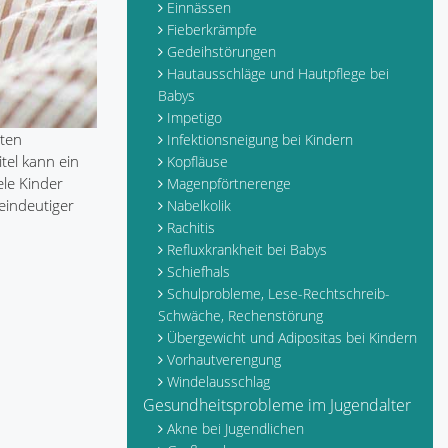
Einnässen
Fieberkrämpfe
Gedeihstörungen
Hautausschläge und Hautpflege bei
Babys
Impetigo
sten
Infektionsneigung bei Kindern
tel kann ein
Kopfläuse
ele Kinder
Magenpförtnerenge
 eindeutiger
Nabelkolik
Rachitis
Refluxkrankheit bei Babys
Schiefhals
Schulprobleme, Lese-Rechtschreib-
Schwäche, Rechenstörung
Übergewicht und Adipositas bei Kindern
Vorhautverengung
Windelausschlag
Gesundheitsprobleme im Jugendalter
Akne bei Jugendlichen