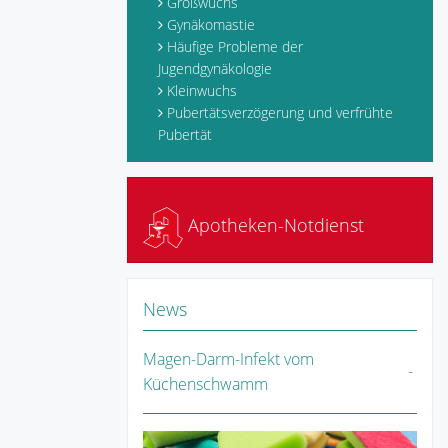
Großwuchs
Gynäkomastie
Häufige Probleme der
Jugendgynäkologie
Kleinwuchs
Pubertätsverzögerung und verfrühte
Pubertät
Apotheken-Notdienst
News
Magen-Darm-Infekt vom
Küchenschwamm