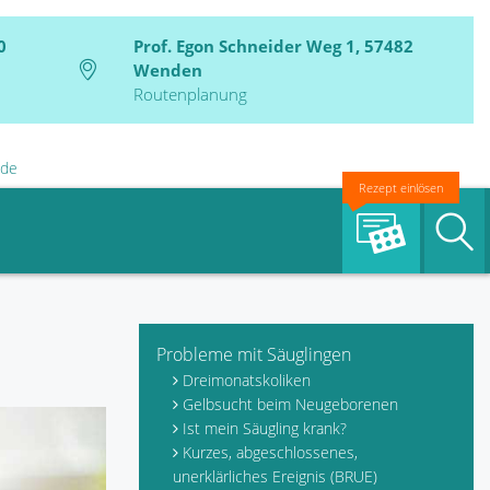
0
Prof. Egon Schneider Weg 1, 57482
Wenden
Routenplanung
.de
Rezept einlösen
S
Probleme mit Säuglingen
Dreimonatskoliken
Gelbsucht beim Neugeborenen
Ist mein Säugling krank?
Kurzes, abgeschlossenes,
unerklärliches Ereignis (BRUE)