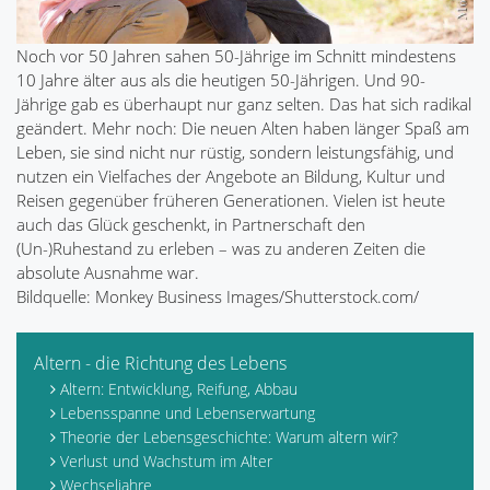
Noch vor 50 Jahren sahen 50-Jährige im Schnitt mindestens
10 Jahre älter aus als die heutigen 50-Jährigen. Und 90-
Jährige gab es überhaupt nur ganz selten. Das hat sich radikal
geändert. Mehr noch: Die neuen Alten haben länger Spaß am
Leben, sie sind nicht nur rüstig, sondern leistungsfähig, und
nutzen ein Vielfaches der Angebote an Bildung, Kultur und
Reisen gegenüber früheren Generationen. Vielen ist heute
auch das Glück geschenkt, in Partnerschaft den
(Un-)Ruhestand zu erleben – was zu anderen Zeiten die
absolute Ausnahme war.
Bildquelle: Monkey Business Images/Shutterstock.com/
Altern - die Richtung des Lebens
Altern: Entwicklung, Reifung, Abbau
Lebensspanne und Lebenserwartung
Theorie der Lebensgeschichte: Warum altern wir?
Verlust und Wachstum im Alter
Wechseljahre